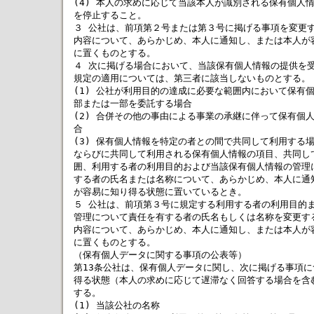
(4) 本人の求めに応じて当該本人が識別される保有個人情
を停止すること。

３ 公社は、前項第２号または第３号に掲げる事項を変更す
内容について、あらかじめ、本人に通知し、または本人が容
に置くものとする。

４ 次に掲げる場合において、当該保有個人情報の提供を受
規定の適用については、第三者に該当しないものとする。

(1) 公社が利用目的の達成に必要な範囲内において保有個
部または一部を委託する場合

(2) 合併その他の事由による事業の承継に伴って保有個人
合

(3) 保有個人情報を特定の者との間で共同して利用する場
ならびに共同して利用される保有個人情報の項目、共同して
囲、利用する者の利用目的および当該保有個人情報の管理に
する者の氏名または名称について、あらかじめ、本人に通知
が容易に知り得る状態に置いているとき。

５ 公社は、前項第３号に規定する利用する者の利用目的ま
管理について責任を有する者の氏名もしくは名称を変更する
内容について、あらかじめ、本人に通知し、または本人が容
に置くものとする。

（保有個人データに関する事項の公表等）

第13条公社は、保有個人データに関し、次に掲げる事項に
得る状態（本人の求めに応じて遅滞なく回答する場合を含む
する。

(1) 当該公社の名称
