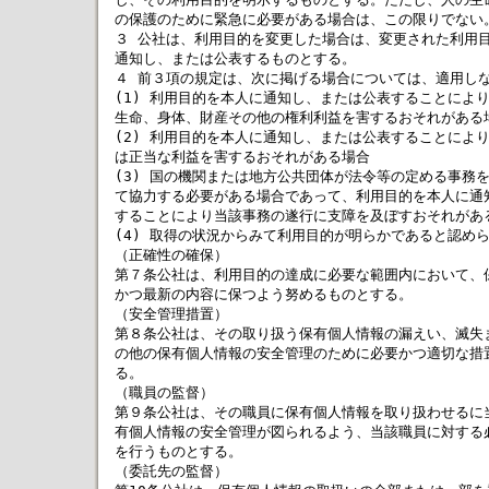
の保護のために緊急に必要がある場合は、この限りでない。
３ 公社は、利用目的を変更した場合は、変更された利用目
通知し、または公表するものとする。

４ 前３項の規定は、次に掲げる場合については、適用しな
(1) 利用目的を本人に通知し、または公表することにより
生命、身体、財産その他の権利利益を害するおそれがある場
(2) 利用目的を本人に通知し、または公表することにより
は正当な利益を害するおそれがある場合

(3) 国の機関または地方公共団体が法令等の定める事務を
て協力する必要がある場合であって、利用目的を本人に通知
することにより当該事務の遂行に支障を及ぼすおそれがある
(4) 取得の状況からみて利用目的が明らかであると認めら
（正確性の確保）

第７条公社は、利用目的の達成に必要な範囲内において、保
かつ最新の内容に保つよう努めるものとする。

（安全管理措置）

第８条公社は、その取り扱う保有個人情報の漏えい、滅失ま
の他の保有個人情報の安全管理のために必要かつ適切な措置
る。

（職員の監督）

第９条公社は、その職員に保有個人情報を取り扱わせるに当
有個人情報の安全管理が図られるよう、当該職員に対する必
を行うものとする。

（委託先の監督）
