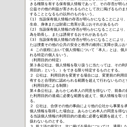
きる権限を有する保有個人情報であって、その存否が明らか
公益その他の利益が害されるものとして次に掲げるものまた
することとなるもの以外のものをいう。

(1) 当該保有個人情報の存否が明らかになることにより、
生命、身体または財産に危害が及ぶおそれがあるもの

(2) 当該保有個人情報の存否が明らかになることにより、
為を助長し、または誘発するおそれがあるもの

(3) 当該保有個人情報の存否が明らかになることにより、
たは捜査その他の公共の安全と秩序の維持に支障が及ぶおそ
４ この規程において個人情報について「本人」とは、個人
れる特定の個人をいう。

（利用目的の特定）

第３条公社は、個人情報を取り扱うに当たっては、その利用
用目的」という。）をできる限り特定するものとする。

２ 公社は、利用目的を変更する場合には、変更前の利用目
有すると合理的に認められる範囲を超えて行わないものとす
（利用目的による制限）

第４条公社は、あらかじめ本人の同意を得ないで、前条の規
た利用目的の達成に必要な範囲を超えて、個人情報を取り扱
る。

２ 公社は、合併その他の事由により他の公社から事業を承
個人情報を取得した場合は、あらかじめ本人の同意を得ない
る当該個人情報の利用目的の達成に必要な範囲を超えて、当
扱わないものとする。

３ 前２項の規定は、次に掲げる場合については、適用しな