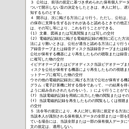
３ 公社は、前項の規定に基づき求められた保有個人データ
ついて開示しない旨の決定をしたときは、本人に対し、遅滞
知するものとする。

４ 開示は、次に掲げる方法により行う。ただし、公社は、
の保存に支障を生ずるおそれがあると認めるときその他正当
は、その写し等により、これを行うことができる。

(1) 文書、図画または写真閲覧または写しの交付

(2) 電磁的記録次に掲げる電磁的記録の種別に応じた方法
法により難いときは、公社が適当と認める方法により行うも
ア録音テープまたは録音ディスク当該録音テープまたは録音
公社が保有する機器により再生したものの聴取または録音カ
に複写した物の交付

イビデオテープまたはビデオディスク当該ビデオテープまた
ィスクを公社が保有する機器により再生したものの視聴また
ットテープに複写した物の交付

ウその他の電磁的記録次に掲げる方法で公社が保有する機器
グラム（電子計算機に対する指令であって、一の結果を得る
ように組み合わされたものをいう。）により行うことができ
(ｱ) 当該電磁的記録を用紙に出力した物の閲覧またはその
(ｲ) 当該電磁的記録を再生したものの閲覧もしくは視聴ま
の交付

５ 法令等の規定により、本人に対し前項に規定する方法に
当該本人が識別される保有個人データの全部または一部を開
ている場合には、当該全部または一部の保有個人データにつ
文の規定は、適用しない。
