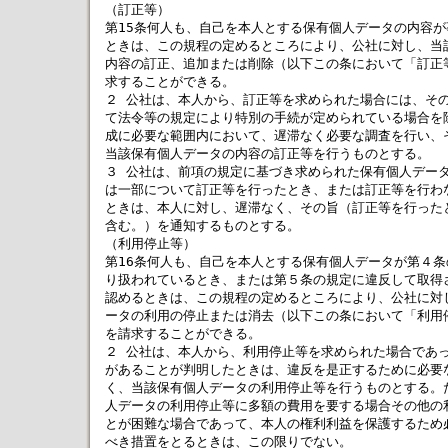
（訂正等）

第15条何人も、自己を本人とする保有個人データの内容が
ときは、この規程の定めるところにより、公社に対し、当該
内容の訂正、追加または削除（以下この条において「訂正等
求することができる。

２ 公社は、本人から、訂正等を求められた場合には、その
て法令等の規定により特別の手続が定められている場合を除
成に必要な範囲内において、遅滞なく必要な調査を行い、そ
当該保有個人データの内容の訂正等を行うものとする。

３ 公社は、前項の規定に基づき求められた保有個人データ
は一部について訂正等を行ったとき、または訂正等を行わな
ときは、本人に対し、遅滞なく、その旨（訂正等を行ったと
含む。）を通知するものとする。

（利用停止等）

第16条何人も、自己を本人とする保有個人データが第４条
り扱われているとき、または第５条の規定に違反して取得さ
認めるときは、この規程の定めるところにより、公社に対し
ータの利用の停止または消去（以下この条において「利用停
を請求することができる。

２ 公社は、本人から、利用停止等を求められた場合であっ
があることが判明したときは、違反を是正するために必要な
く、当該保有個人データの利用停止等を行うものとする。た
人データの利用停止等に多額の費用を要する場合その他の利
とが困難な場合であって、本人の権利利益を保護するため必
べき措置をとるときは、この限りでない。
