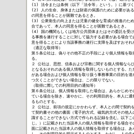
(1) 法令または条例（以下「法令等」という。）に基づく
(2) 人の生命、身体または財産の保護のために必要がある
の同意を得ることが困難であるとき。

(3) 公衆衛生の向上または児童の健全な育成の推進のため
合であって、本人の同意を得ることが困難であるとき。

(4) 国の機関もしくは地方公共団体またはその委託を受け
る事務を遂行することに対して協力する必要がある場合であ
意を得ることにより当該事務の遂行に支障を及ぼすおそれが
（適正な取得等）

第５条公社は、偽りその他不正の手段により個人情報を取得
る。

２ 公社は、思想、信条および宗教に関する個人情報ならび
となるおそれのある個人情報を取得しないものとする。ただ
がある場合および個人情報を取り扱う事務事業の目的を達成
つ欠くことができない場合は、この限りでない。

（取得に際しての利用目的の通知等）

第６条公社は、個人情報を取得した場合は、あらかじめその
ている場合を除き、速やかに、その利用目的を、本人に通知
るものとする。

２ 公社は、前項の規定にかかわらず、本人との間で契約を
て契約書その他の書面（電子的方式、磁気的方式その他人の
識することができない方式で作られる記録を含む。以下この
じ。）に記載された当該本人の個人情報を取得する場合その
面に記載された当該本人の個人情報を取得する場合は、あら
し、その利用目的を明示するものとする。ただし、人の生命