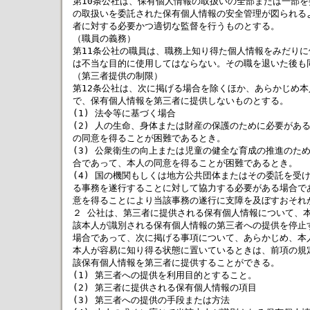
第10条公社は、保有個人情報の取扱いの全部または一部を
の取扱いを委託された保有個人情報の安全管理が図られるよ
者に対する必要かつ適切な監督を行うものとする。

（職員の義務）

第11条公社の職員は、職務上知り得た個人情報をみだりに
は不当な目的に使用してはならない。その職を退いた後も同
（第三者提供の制限）

第12条公社は、次に掲げる場合を除くほか、あらかじめ本
で、保有個人情報を第三者に提供しないものとする。

(1) 法令等に基づく場合

(2) 人の生命、身体または財産の保護のために必要がある
の同意を得ることが困難であるとき。

(3) 公衆衛生の向上または児童の健全な育成の推進のため
合であって、本人の同意を得ることが困難であるとき。

(4) 国の機関もしくは地方公共団体またはその委託を受け
る事務を遂行することに対して協力する必要がある場合であ
意を得ることにより当該事務の遂行に支障を及ぼすおそれが
２ 公社は、第三者に提供される保有個人情報について、本
該本人が識別される保有個人情報の第三者への提供を停止す
場合であって、次に掲げる事項について、あらかじめ、本人
本人が容易に知り得る状態に置いているときは、前項の規定
該保有個人情報を第三者に提供することができる。

(1) 第三者への提供を利用目的とすること。

(2) 第三者に提供される保有個人情報の項目

(3) 第三者への提供の手段または方法
