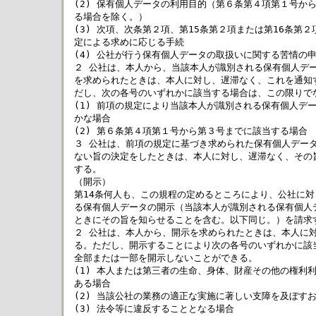
(2) 保有個人データの利用目的（第６条第４項第１号から
る場合を除く。）

(3) 次項、次条第２項、第15条第２項または第16条第２
定による求めに応じる手続

(4) 公社が行う保有個人データの取扱いに関する苦情の申
２ 公社は、本人から、当該本人が識別される保有個人デー
を求められたときは、本人に対し、遅滞なく、これを通知す
だし、次の各号のいずれかに該当する場合は、この限りでな
(1) 前項の規定により当該本人が識別される保有個人デー
かな場合

(2) 第６条第４項第１号から第３号までに該当する場合

３ 公社は、前項の規定に基づき求められた保有個人データ
ない旨の決定をしたときは、本人に対し、遅滞なく、その旨
する。

（開示）

第14条何人も、この規程の定めるところにより、公社に対
る保有個人データの開示（当該本人が識別される保有個人デ
ときにその旨を知らせることを含む。以下同じ。）を請求す
２ 公社は、本人から、開示を求められたときは、本人に対
る。ただし、開示することにより次の各号のいずれかに該当
全部または一部を開示しないことができる。

(1) 本人または第三者の生命、身体、財産その他の権利利
ある場合

(2) 当該公社の業務の適正な実施に著しい支障を及ぼすお
(3) 法令等に違反することとなる場合
