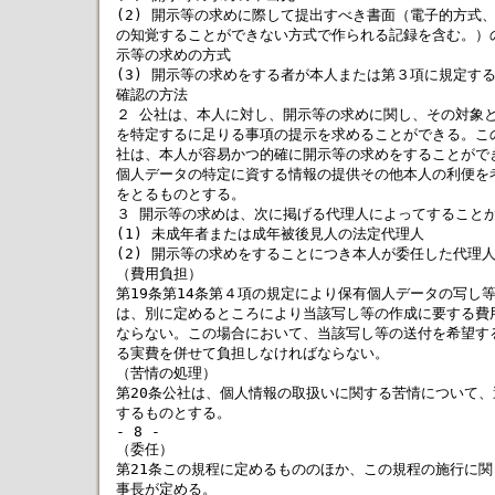
(2) 開示等の求めに際して提出すべき書面（電子的方式、
の知覚することができない方式で作られる記録を含む。）の
示等の求めの方式

(3) 開示等の求めをする者が本人または第３項に規定する
確認の方法

２ 公社は、本人に対し、開示等の求めに関し、その対象と
を特定するに足りる事項の提示を求めることができる。この
社は、本人が容易かつ的確に開示等の求めをすることができ
個人データの特定に資する情報の提供その他本人の利便を考
をとるものとする。

３ 開示等の求めは、次に掲げる代理人によってすることが
(1) 未成年者または成年被後見人の法定代理人

(2) 開示等の求めをすることにつき本人が委任した代理人
（費用負担）

第19条第14条第４項の規定により保有個人データの写し等
は、別に定めるところにより当該写し等の作成に要する費用
ならない。この場合において、当該写し等の送付を希望する
る実費を併せて負担しなければならない。

（苦情の処理）

第20条公社は、個人情報の取扱いに関する苦情について、
するものとする。

- 8 -

（委任）

第21条この規程に定めるもののほか、この規程の施行に関
事長が定める。
