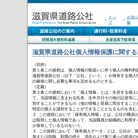
トッ
お知
プ
板
滋賀県道路公社個人情報保護に関する
（目的）

第１条この規程は、個人情報の取扱いに伴う個人の権利利益
滋賀県道路公社（以下「公社」という。）が保有する個人情
の確保に関し必要な事項を定めるものとする。

（定義）

第２条この規程において「個人情報」とは、生存する個人に
て、当該情報に含まれる氏名、生年月日その他の記述等によ
別することができるもの（他の情報と容易に照合することが
特定の個人を識別することができることとなるものを含む。
２ この規程において「保有個人情報」とは、公社の職員が
は取得した個人情報であって、当該職員が組織的に利用する
が保有しているものをいう。

３ この規程において「保有個人データ」とは、公社が、開
加または削除、利用の停止、消去および第三者への提供の停