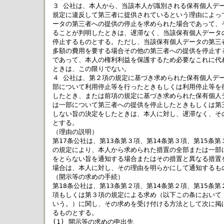
３ 公社は、本人から、当該本人が識別される保有個人データ
規定に違反して第三者に提供されているという理由によって
ータの第三者への提供の停止を求められた場合であって、そ
ることが判明したときは、遅滞なく、当該保有個人データの
停止するものとする。ただし、当該保有個人データの第三者
多額の費用を要する場合その他の第三者への提供を停止する
であって、本人の権利利益を保護するため必要なこれに代わ
ときは、この限りでない。

４ 公社は、第２項の規定に基づき求められた保有個人デー
部について利用停止等を行ったときもしくは利用停止等を行
したとき、または前項の規定に基づき求められた保有個人デ
は一部について第三者への提供を停止したときもしくは第三
しない旨の決定をしたときは、本人に対し、遅滞なく、その
とする。

（理由の説明）

第17条公社は、第13条第３項、第14条第３項、第15条第
の規定により、本人から求められた措置の全部または一部に
をとらない旨を通知する場合またはその措置と異なる措置を
場合は、本人に対し、その理由を明らかにして通知するもの
（開示等の求めの手続）

第18条公社は、第13条第２項、第14条第２項、第15条第
項もしくは第３項の規定による求め（以下この条において「
いう。）に関し、その求めを受け付ける方法として次に掲げ
るものとする。

(1) 開示等の求めの申出先
