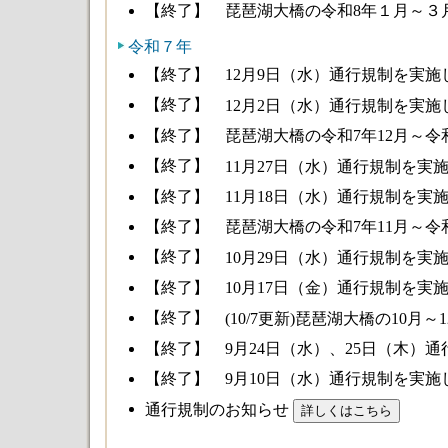
【終了】
琵琶湖大橋の令和8年１月～３
令和７年
【終了】
12月9日（水）通行規制を実
【終了】
12月2日（水）通行規制を実
【終了】
琵琶湖大橋の令和7年12月～
【終了】
11月27日（水）通行規制を実
【終了】
11月18日（水）通行規制を実
【終了】
琵琶湖大橋の令和7年11月～
【終了】
10月29日（水）通行規制を実
【終了】
10月17日（金）通行規制を実
【終了】
(10/7更新)琵琶湖大橋の10
【終了】
9月24日（水）、25日（木）
【終了】
9月10日（水）通行規制を実
通行規制のお知らせ